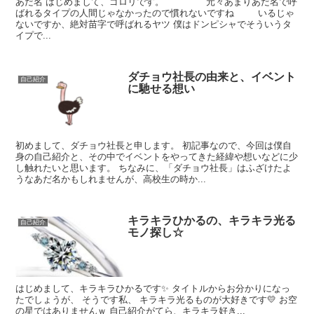
あだ名 はじめまして、ゴロリです。 元々あまりあだ名で呼
ばれるタイプの人間じゃなかったので慣れないですね いるじゃ
ないですか、絶対苗字で呼ばれるヤツ 僕はドンピシャでそういうタ
イプで...
ダチョウ社長の由来と、イベント
自己紹介
に馳せる想い
初めまして、ダチョウ社長と申します。 初記事なので、今回は僕自
身の自己紹介と、その中でイベントをやってきた経緯や想いなどに少
し触れたいと思います。 ちなみに、「ダチョウ社長」はふざけたよ
うなあだ名かもしれませんが、高校生の時か...
キラキラひかるの、キラキラ光る
自己紹介
モノ探し☆
はじめまして、キラキラひかるです✨ タイトルからお分かりになっ
たでしょうが、 そうです私、 キラキラ光るものが大好きです💛 お空
の星ではありませんｗ 自己紹介がてら、キラキラ好き...