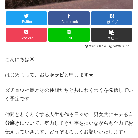
Twitter
Facebook
はてブ
Pocket
LINE
コピー
2020.06.19
2020.05.31
こんにちは☀
はじめまして、
おしゃラビ
と申します★
ダチョウ社長とその仲間たちと共にわくわくを発信してい
く予定です～！
仲間とわくわくする人生を作る日々や、男女共にモテる
自
分磨き
について、努力してきた事を拙いながらも全力でお
伝えしていきます、どうぞよろしくお願いいたします♪