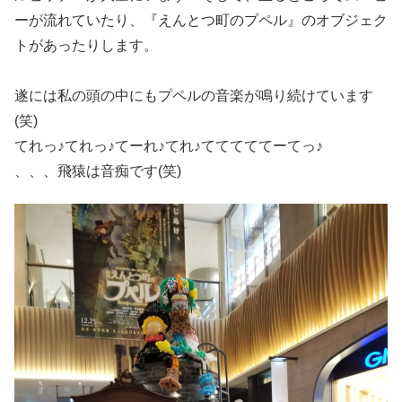
ーが流れていたり、『えんとつ町のプペル』のオブジェク
トがあったりします。
遂には私の頭の中にもプペルの音楽が鳴り続けています
(笑)
てれっ♪てれっ♪てーれ♪てれ♪てててててーてっ♪
、、、飛猿は音痴です(笑)