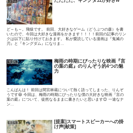
ただただ、キングダムが好きw
コラム
ど～も～。飛猿です。 前回、大好きなゲーム（どうぶつの森）を書
いたので、今回は大好きな漫画をかきます！！！！前回の記事のリン
クは以下に貼り付けておきます。 私が愛読している漫画は『鬼滅の
刃』と『キングダム』になりま...
梅雨の時期にぴったりな映画『言
役立ち
の葉の庭』のりんぞう的4つの魅
力
こんばんは！ 前回は間宮林蔵について熱く語ってしまった、りんぞ
うです😆 今回は、梅雨の時期にぴったりな僕の大好きな映画『言の
葉の庭』について、徒然なるままに書きたいと思います😊 一途なナ
ン...
[提案]スマートスピーカーへの掛
役立ち
け声[献策]