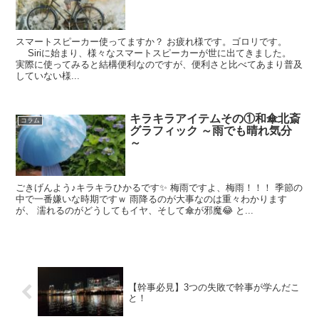
スマートスピーカー使ってますか？ お疲れ様です。ゴロリです。
Siriに始まり、様々なスマートスピーカーが世に出てきました。
実際に使ってみると結構便利なのですが、便利さと比べてあまり普及
していない様...
キラキラアイテムその①和傘北斎
コラム
グラフィック ～雨でも晴れ気分
～
ごきげんよう♪キラキラひかるです✨ 梅雨ですよ、梅雨！！！ 季節の
中で一番嫌いな時期ですｗ 雨降るのが大事なのは重々わかります
が、 濡れるのがどうしてもイヤ、そして傘が邪魔😂 と...
【幹事必見】3つの失敗で幹事が学んだこ
と！