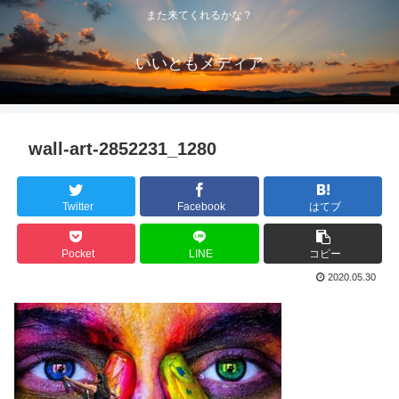
また来てくれるかな？
いいともメディア
wall-art-2852231_1280
Twitter
Facebook
はてブ
Pocket
LINE
コピー
2020.05.30