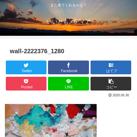
また来てくれるかな？
いいともメディア
wall-2222376_1280
Twitter
Facebook
はてブ
Pocket
LINE
コピー
2020.05.30