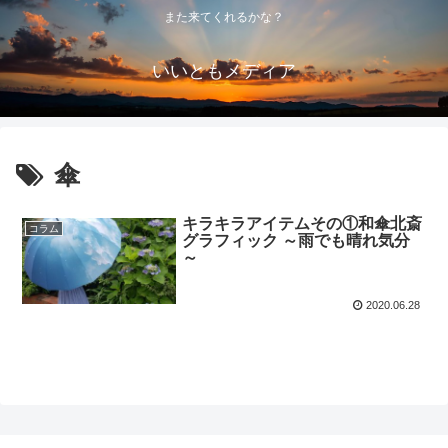
また来てくれるかな？
いいともメディア
傘
キラキラアイテムその①和傘北斎
コラム
グラフィック ～雨でも晴れ気分
～
2020.06.28