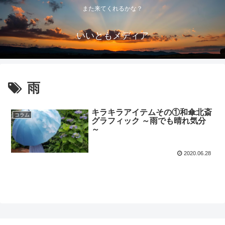
また来てくれるかな？
いいともメディア
雨
キラキラアイテムその①和傘北斎
コラム
グラフィック ～雨でも晴れ気分
～
2020.06.28