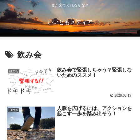
また来てくれるかな？
いいともメディア
飲み会
飲み会で緊張しちゃう？緊張しな
役立ち
いためのススメ！
2020.07.19
人脈を広げるには、アクションを
コラム
起こす一歩を踏み出そう！