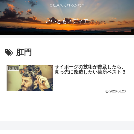
また来てくれるかな？
いいともメディア
肛門
サイボーグの技術が普及したら、
役立ち
真っ先に改造したい箇所ベスト３
2020.06.23