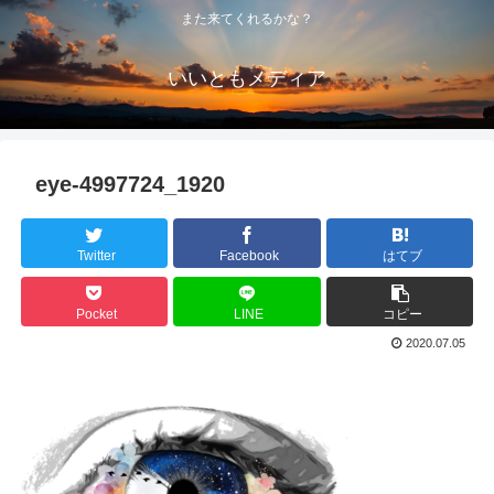
また来てくれるかな？
いいともメディア
eye-4997724_1920
Twitter
Facebook
はてブ
Pocket
LINE
コピー
2020.07.05