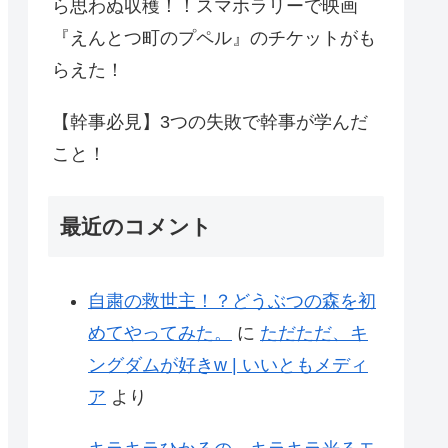
ら思わぬ収穫！！スマホラリーで映画
『えんとつ町のプペル』のチケットがも
らえた！
【幹事必見】3つの失敗で幹事が学んだ
こと！
最近のコメント
自粛の救世主！？どうぶつの森を初
めてやってみた。
に
ただただ、キ
ングダムが好きw | いいともメディ
ア
より