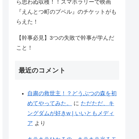
ら思わぬ収穫！！スマホラリーで映画
『えんとつ町のプペル』のチケットがも
らえた！
【幹事必見】3つの失敗で幹事が学んだ
こと！
最近のコメント
自粛の救世主！？どうぶつの森を初
めてやってみた。
に
ただただ、キ
ングダムが好きw | いいともメディ
ア
より