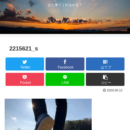
また来てくれるかな？
いいともメディア
2215621_s
Twitter
Facebook
はてブ
Pocket
LINE
コピー
2020.06.12