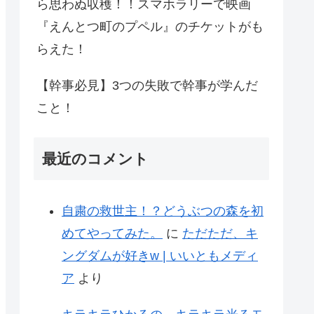
ら思わぬ収穫！！スマホラリーで映画
『えんとつ町のプペル』のチケットがも
らえた！
【幹事必見】3つの失敗で幹事が学んだ
こと！
最近のコメント
自粛の救世主！？どうぶつの森を初
めてやってみた。
に
ただただ、キ
ングダムが好きw | いいともメディ
ア
より