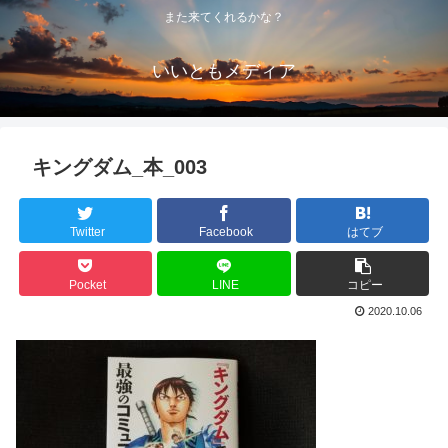
また来てくれるかな？
いいともメディア
キングダム_本_003
Twitter
Facebook
はてブ
Pocket
LINE
コピー
2020.10.06