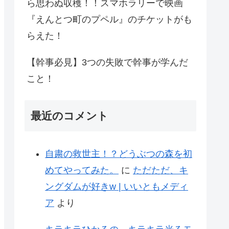
ら思わぬ収穫！！スマホラリーで映画
『えんとつ町のプペル』のチケットがも
らえた！
【幹事必見】3つの失敗で幹事が学んだ
こと！
最近のコメント
自粛の救世主！？どうぶつの森を初
めてやってみた。
に
ただただ、キ
ングダムが好きw | いいともメディ
ア
より