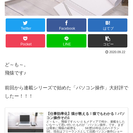
Twitter
Facebook
はてブ
Pocket
LINE
コピー
2020.09.22
ど～も～。
飛猿です♪
前回から連載シリーズで始めた「パソコン操作」大好評で
したー！！！
【仕事効率化】猿が教える！猿でもわかる！パソ
コン操作その1
ど～も～。飛猿です♪いいともメディアで何か、連載をした
いなーって思い付いたものが「パソコン操作」です。まず
は簡単に飛猿の経歴を、、、SE歴10年以上のベテラン
SE、現在はフリーランスとして活躍パソコン操作(ショー