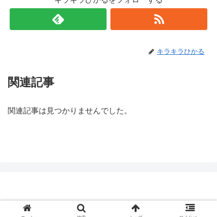
キラキラひかる
関連記事
関連記事は見つかりませんでした。
いいともメディア
© 2020 いいともメディア.