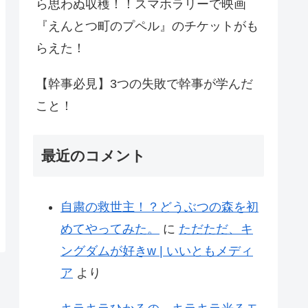
ら思わぬ収穫！！スマホラリーで映画
『えんとつ町のプペル』のチケットがも
らえた！
【幹事必見】3つの失敗で幹事が学んだ
こと！
最近のコメント
自粛の救世主！？どうぶつの森を初
めてやってみた。
に
ただただ、キ
ングダムが好きw | いいともメディ
ア
より